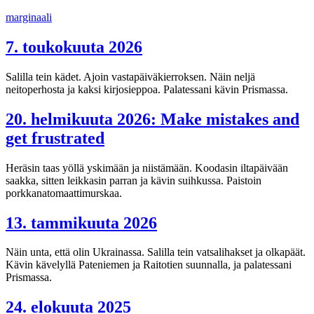
Siirry
marginaali
sisältöön
7. toukokuuta 2026
Salilla tein kädet. Ajoin vastapäiväkierroksen. Näin neljä
neitoperhosta ja kaksi kirjosieppoa. Palatessani kävin Prismassa.
20. helmikuuta 2026: Make mistakes and
get frustrated
Heräsin taas yöllä yskimään ja niistämään. Koodasin iltapäivään
saakka, sitten leikkasin parran ja kävin suihkussa. Paistoin
porkkanatomaattimurskaa.
13. tammikuuta 2026
Näin unta, että olin Ukrainassa. Salilla tein vatsalihakset ja olkapäät.
Kävin kävelyllä Pateniemen ja Raitotien suunnalla, ja palatessani
Prismassa.
24. elokuuta 2025