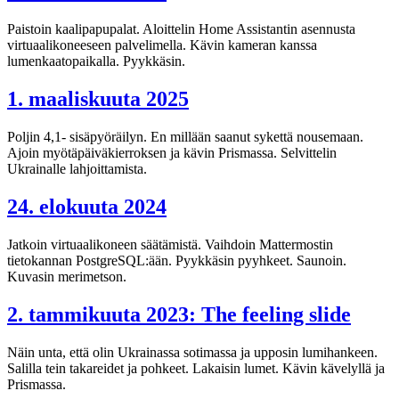
Paistoin kaalipapupalat. Aloittelin Home Assistantin asennusta
virtuaalikoneeseen palvelimella. Kävin kameran kanssa
lumenkaatopaikalla. Pyykkäsin.
1. maaliskuuta 2025
Poljin 4,1- sisäpyöräilyn. En millään saanut sykettä nousemaan.
Ajoin myötäpäiväkierroksen ja kävin Prismassa. Selvittelin
Ukrainalle lahjoittamista.
24. elokuuta 2024
Jatkoin virtuaalikoneen säätämistä. Vaihdoin Mattermostin
tietokannan PostgreSQL:ään. Pyykkäsin pyyhkeet. Saunoin.
Kuvasin merimetson.
2. tammikuuta 2023: The feeling slide
Näin unta, että olin Ukrainassa sotimassa ja upposin lumihankeen.
Salilla tein takareidet ja pohkeet. Lakaisin lumet. Kävin kävelyllä ja
Prismassa.