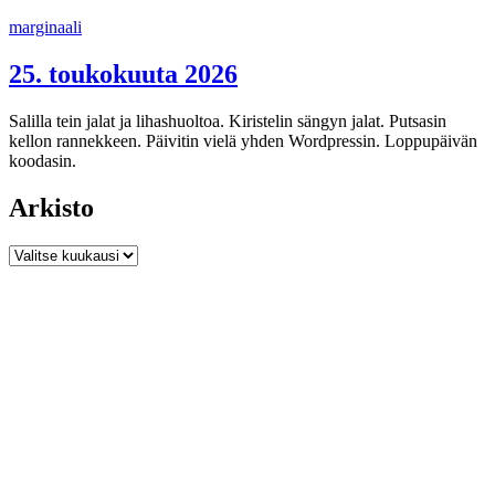
Siirry
marginaali
sisältöön
25. toukokuuta 2026
Salilla tein jalat ja lihashuoltoa. Kiristelin sängyn jalat. Putsasin
kellon rannekkeen. Päivitin vielä yhden Wordpressin. Loppupäivän
koodasin.
Arkisto