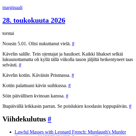
Siirry
marginaali
sisältöön
28. toukokuuta 2026
torstai
Nousin 5.01. Olisi nukuttanut vielä.
#
Kävelin salille. Tein ojentajat ja hauikset. Kaikki lihakset selkiä
lukuunottamatta oli kyllä tällä viikolla tauon jäljiltä heikentyneet taas
selvästi.
#
Kävelin kotiin. Käväisin Prismassa.
#
Kotiin palattuani kävin suihkussa.
#
Söin päivällisen kvinoan kanssa.
#
Iltapäivällä leikkasin parran. Se poislukien koodasin loppupäivän.
#
Viihdekulutus
#
Lawful Masses with Leonard French: Murdaugh's Murder