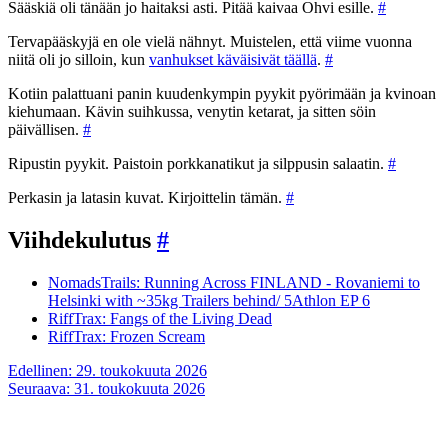
Sääskiä oli tänään jo haitaksi asti. Pitää kaivaa Ohvi esille.
#
Tervapääskyjä en ole vielä nähnyt. Muistelen, että viime vuonna
niitä oli jo silloin, kun
vanhukset käväisivät täällä
.
#
Kotiin palattuani panin kuudenkympin pyykit pyörimään ja kvinoan
kiehumaan. Kävin suihkussa, venytin ketarat, ja sitten söin
päivällisen.
#
Ripustin pyykit. Paistoin porkkanatikut ja silppusin salaatin.
#
Perkasin ja latasin kuvat. Kirjoittelin tämän.
#
Viihdekulutus
#
NomadsTrails: Running Across FINLAND - Rovaniemi to
Helsinki with ~35kg Trailers behind/ 5Athlon EP 6
RiffTrax: Fangs of the Living Dead
RiffTrax: Frozen Scream
Artikkelien
Edellinen:
29. toukokuuta 2026
Seuraava:
31. toukokuuta 2026
selaus