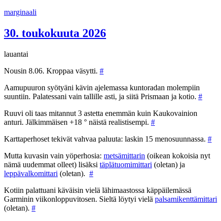
Siirry
marginaali
sisältöön
30. toukokuuta 2026
lauantai
Nousin 8.06. Kroppaa väsytti.
#
Aamupuuron syötyäni kävin ajelemassa kuntoradan molempiin
suuntiin. Palatessani vain tallille asti, ja siitä Prismaan ja kotio.
#
Ruuvi oli taas mitannut 3 astetta enemmän kuin Kaukovainion
anturi. Jälkimmäisen +18 ° näistä realistisempi.
#
Karttaperhoset tekivät vahvaa paluuta: laskin 15 menosuunnassa.
#
Mutta kuvasin vain yöperhosia:
metsämittarin
(oikean kokoisia nyt
nämä uudemmat olleet) lisäksi
täplätuomimittari
(oletan) ja
leppävalkomittari
(oletan).
#
Kotiin palattuani käväisin vielä lähimaastossa käppäilemässä
Garminin viikonloppuvitosen. Sieltä löytyi vielä
palsamikenttämittari
(oletan).
#