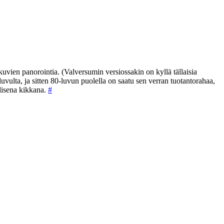
 kuvien panorointia. (Valversumin versiossakin on kyllä tällaisia
uvulta, ja sitten 80-luvun puolella on saatu sen verran tuotantorahaa,
llisena kikkana.
#