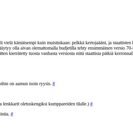
 oli vielä kämäisempi kuin muistinkaan: pelkkä kertojaääni, ja staattisten
täytyy olla aivan olemattomalla budjetilla tehty ensimmäinen versio 70-l
ten kierrätetty tuosta vanhasta versiosta niitä staattisia pätkiä kerronna
oihin on aamun isoin ryysis.
#
a lenkkarit oletuskengiksi kumppareiden tilalle.)
#
intia.
#