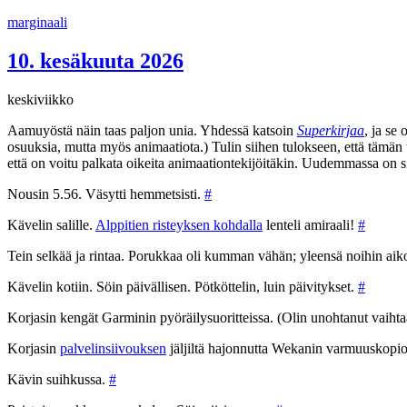
Siirry
marginaali
sisältöön
10. kesäkuuta 2026
keskiviikko
Aamuyöstä näin taas paljon unia. Yhdessä katsoin
Superkirjaa
, ja se
osuuksia, mutta myös animaatiota.) Tulin siihen tulokseen, että tämän 
että on voitu palkata oikeita animaationtekijöitäkin. Uudemmassa on sit
Nousin 5.56. Väsytti hemmetsisti.
#
Kävelin salille.
Alppitien risteyksen kohdalla
lenteli amiraali!
#
Tein selkää ja rintaa. Porukkaa oli kumman vähän; yleensä noihin aik
Kävelin kotiin. Söin päivällisen. Pötköttelin, luin päivitykset.
#
Korjasin kengät Garminin pyöräilysuoritteissa. (Olin unohtanut vaihta
Korjasin
palvelinsiivouksen
jäljiltä hajonnutta Wekanin varmuuskopio
Kävin suihkussa.
#