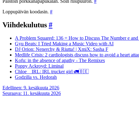
Paistoin porkkanapapukalan. Söin riisipuuron.
#
Loppupäivän koodasin.
#
Viihdekulutus
#
A Problem Squared: 136 = How to Discuss The Number e and 
Gyu Beats: I Tried Making a Music Video with AI
DJ Orion: Nenerchy & Riutta! | XmiX: Sasha F
Medlife Crisis: 2 cardiologists discuss how to avoid a heart atta
Kofu: in the absence of apathy - The Remixes
Poppy Ackroyd: Liminal
Chloe__IRL: IRL trucker girl 🚛🇧🇪
Godzilla vs. Hedorah
Artikkelien
Edellinen:
9. kesäkuuta 2026
Seuraava:
11. kesäkuuta 2026
selaus