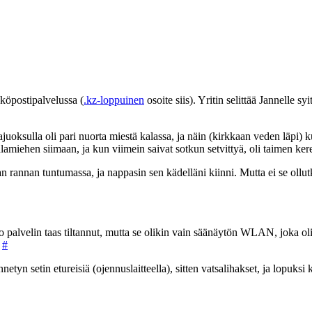
hköpostipalvelussa (
.kz-loppuinen
osoite siis). Yritin selittää Jannelle 
oksulla oli pari nuorta miestä kalassa, ja näin (kirkkaan veden läpi) kun
alamiehen siimaan, ja kun viimein saivat sotkun setvittyä, oli taimen ke
 rannan tuntumassa, ja nappasin sen kädelläni kiinni. Mutta ei se ollutk
palvelin taas tiltannut, mutta se olikin vain säänäytön WLAN, joka oli rik
.
#
tyn setin etureisiä (ojennuslaitteella), sitten vatsalihakset, ja lopuksi 