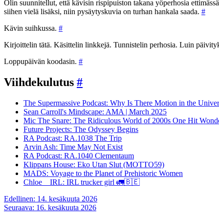
Olin suunnitellut, että kävisin rispipuiston takana yöperhosia ettimässä,
siihen vielä lisäksi, niin pysäytyskuvia on turhan hankala saada.
#
Kävin suihkussa.
#
Kirjoittelin tätä. Käsittelin linkkejä. Tunnistelin perhosia. Luin päivity
Loppupäivän koodasin.
#
Viihdekulutus
#
The Supermassive Podcast: Why Is There Motion in the Unive
Sean Carroll's Mindscape: AMA | March 2025
Mic The Snare: The Ridiculous World of 2000s One Hit Wond
Future Projects: The Odyssey Begins
RA Podcast: RA.1038 The Trip
Arvin Ash: Time May Not Exist
RA Podcast: RA.1040 Clementaum
Klippans House: Eko Utan Slut (MOTTO59)
MADS: Voyage to the Planet of Prehistoric Women
Chloe__IRL: IRL trucker girl 🚛🇧🇪
Artikkelien
Edellinen:
14. kesäkuuta 2026
Seuraava:
16. kesäkuuta 2026
selaus