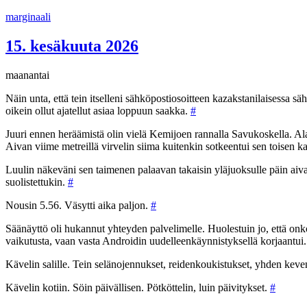
Siirry
marginaali
sisältöön
15. kesäkuuta 2026
maanantai
Näin unta, että tein itselleni sähköpostiosoitteen kazakstanilaisessa sä
oikein ollut ajatellut asiaa loppuun saakka.
#
Juuri ennen heräämistä olin vielä Kemijoen rannalla Savukoskella. Alaju
Aivan viime metreillä virvelin siima kuitenkin sotkeentui sen toisen k
Luulin näkeväni sen taimenen palaavan takaisin yläjuoksulle päin aivan
suolistettukin.
#
Nousin 5.56. Väsytti aika paljon.
#
Säänäyttö oli hukannut yhteyden palvelimelle. Huolestuin jo, että onko 
vaikutusta, vaan vasta Androidin uudelleenkäynnistyksellä korjaantui
Kävelin salille. Tein selänojennukset, reidenkoukistukset, yhden kevenne
Kävelin kotiin. Söin päivällisen. Pötköttelin, luin päivitykset.
#