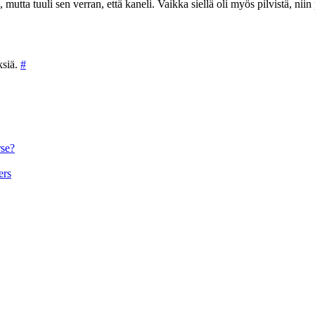
 mutta tuuli sen verran, että kaneli. Vaikka siellä oli myös pilvistä, niin
ksiä.
#
rse?
ers