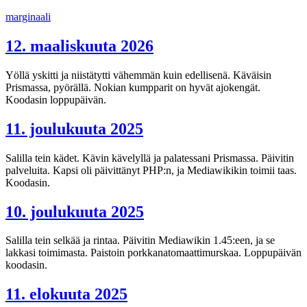
Siirry
marginaali
sisältöön
12. maaliskuuta 2026
Yöllä yskitti ja niistätytti vähemmän kuin edellisenä. Käväisin
Prismassa, pyörällä. Nokian kumpparit on hyvät ajokengät.
Koodasin loppupäivän.
11. joulukuuta 2025
Salilla tein kädet. Kävin kävelyllä ja palatessani Prismassa. Päivitin
palveluita. Kapsi oli päivittänyt PHP:n, ja Mediawikikin toimii taas.
Koodasin.
10. joulukuuta 2025
Salilla tein selkää ja rintaa. Päivitin Mediawikin 1.45:een, ja se
lakkasi toimimasta. Paistoin porkkanatomaattimurskaa. Loppupäivän
koodasin.
11. elokuuta 2025