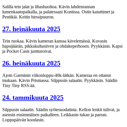
Salilla tein jalat ja lihashuoltoa. Kävin lahdenrannan
lumenkaatopaikalla, ja palatessani Kontissa. Ostin kaiuttimet ja
Pentikiä. Keitin hirssipuuron.
27. heinäkuuta 2025
Tein ruokaa. Kävin kameran kanssa kävelemässä. Kuvasin
hapsijäärän, pikkukultasiiven ja ohdakeperhosen. Pyykkäsin. Kapsi
ja Pocket Casts juntturoivat.
26. heinäkuuta 2025
Ajoin Garminin viikonloppu-40k-lätkän. Kameraa en ottanut
mukaan. Kävin Prismassa. Silppusin salaatin. Pyykkäsin. Säädin
Tiny Tiny RSS:ää.
24. tammikuuta 2025
Silppusin salaatin. Säädin syötesuodatinta. Kellon lenkit tulivat, ja
asensin ensimmäisen paikalleen. Leikkasin tukan ja parran.
Loppupäivän koodasin.