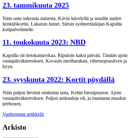
23. tammikuuta 2025
Näin unta sokeasta naisesta. Kävin kävelyllä ja noudin uuden
henkilökortin. Lakaisin lumet. Siirsin syötteenlukijan Kapsilta
kotipalvelimelle.
11. toukokuuta 2023: NBD
Kapsilla oli tietokantavikaa. Ripuloin kaksi päivää. Tänään ajoin
vastapäiväkierroksen. Kuvasin meriharakan, vihernopsasiiven ja
kyyn.
23. syyskuuta 2022: Kortit pöydällä
Näin paljon lievästi omituisia unia. Keitin hirssipuuron. Ajoin
vastapäiväkierroksen. Paljon amiraaleja oli, ja muutama muukin
perhonen.
Artikkelien
Vanhemmat artikkelit
selaus
Arkisto