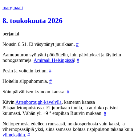
Siirry
marginaali
sisältöön
8. toukokuuta 2026
perjantai
Nousin 6.51. Ei väsyttänyt juurikaan.
#
Aamupuuron syötyäni pötköttelin, luin päivitykset ja täyttelin
nonogrammeja.
Amiraali Helsingissä
!
#
Pesin ja voitelin ketjun.
#
Hoitelin silppuhommia.
#
Söin päivällisen kvinoan kanssa.
#
Kävin
Attenborough-kävelyllä
, kameran kanssa
Piispanletonpuistossa. Ei juurikaan tuulta, ja aurinko paistoi
kuumasti. Vähän yli +9 ° etupihan Ruuvin mukaan.
#
Neitoperhosia edelleen runsaasti, nokkosperhosia vain kaksi, ja
vihernopsasiipiä yksi, siinä samassa kohtaa rispipuiston takana kuin
viimeksikin
.
#