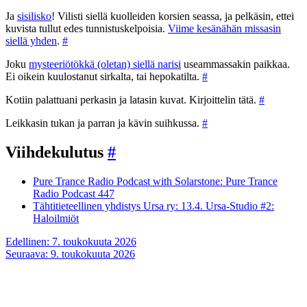
Ja
sisilisko
! Vilisti siellä kuolleiden korsien seassa, ja pelkäsin, ettei
kuvista tullut edes tunnistuskelpoisia.
Viime kesänähän missasin
siellä yhden
.
#
Joku
mysteeriötökkä (oletan) siellä narisi
useammassakin paikkaa.
Ei oikein kuulostanut sirkalta, tai hepokatilta.
#
Kotiin palattuani perkasin ja latasin kuvat. Kirjoittelin tätä.
#
Leikkasin tukan ja parran ja kävin suihkussa.
#
Viihdekulutus
#
Pure Trance Radio Podcast with Solarstone: Pure Trance
Radio Podcast 447
Tähtitieteellinen yhdistys Ursa ry: 13.4. Ursa-Studio #2:
Haloilmiöt
Artikkelien
Edellinen:
7. toukokuuta 2026
Seuraava:
9. toukokuuta 2026
selaus