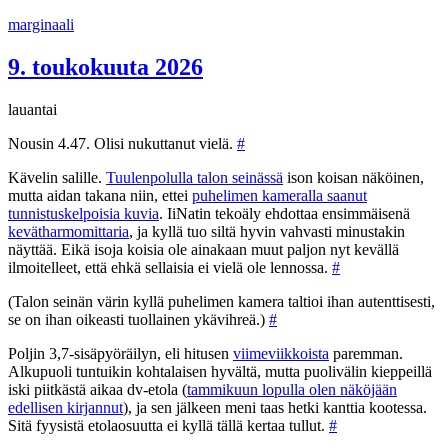
Siirry
marginaali
sisältöön
9. toukokuuta 2026
lauantai
Nousin 4.47. Olisi nukuttanut vielä.
#
Kävelin salille.
Tuulenpolulla talon seinässä
ison koisan näköinen,
mutta aidan takana niin, ettei
puhelimen kameralla saanut
tunnistuskelpoisia kuvia
. IiNatin tekoäly ehdottaa ensimmäisenä
kevätharmomittaria
, ja kyllä tuo siltä hyvin vahvasti minustakin
näyttää. Eikä isoja koisia ole ainakaan muut paljon nyt kevällä
ilmoitelleet, että ehkä sellaisia ei vielä ole lennossa.
#
(Talon seinän värin kyllä puhelimen kamera taltioi ihan autenttisesti,
se on ihan oikeasti tuollainen ykävihreä.)
#
Poljin 3,7-sisäpyöräilyn, eli hitusen
viimeviikkoista
paremman.
Alkupuoli tuntuikin kohtalaisen hyvältä, mutta puolivälin kieppeillä
iski piitkästä aikaa dv-etola (
tammikuun lopulla olen näköjään
edellisen kirjannut
), ja sen jälkeen meni taas hetki kanttia kootessa.
Sitä fyysistä etolaosuutta ei kyllä tällä kertaa tullut.
#