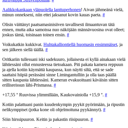
Aalikkokankaan yläpuolella lanttuperhonen
! Aivan jähmeänä vielä,
minun onnekseni, niin ettei jaksanut kovin kauas paeta.
#
Olisin väittänyt paatsamasinisiiven tavallisesti ilmaantuvan tätä
ennen, mutta aika samoissa nuo näköjään männävuosina ovat olleet;
joskus tämä, toisinaan toinen ensin.
#
Voikukatkin kukkivat.
Huhtakalliontiellä huomasin ensimmäiset
, ja
sen jälkeen siellä täällä.
#
Oritkariin tullessani iski sadekuuro, jollaisesta ei kyllä ainakaan vielä
lähtiessäni ollut ennusteessa tietoakaan. Piti pakata kamera reppuun
ja ajella kotiin käymättä kaupassa, kun näytti siltä, että se sade
saattaisi hiipiä perässäni sinne Limingantulliin ja olla taas päällä
sitten kaupasta lähtiessäni. Kameran evakuoituani käväisin sitten
erillisreissun lähi-Prismassa.
#
+17,55 ° Ruuvissa ylimmillään, Kaukovainiolla +15,9 °.
#
Kotiin palattuani panin kuudenkympin pyykit pyörimään, ja ripustin
nelikymppiset (jotka kone oli ohjelmoituna pyykännyt).
#
Söin hirssipuuron. Keitin ja pakastin riisipuuron.
#