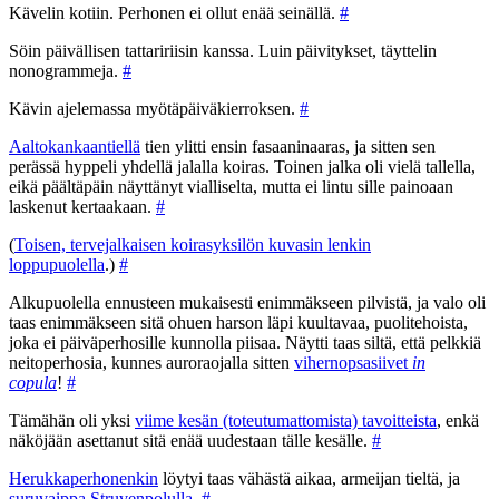
Kävelin kotiin. Perhonen ei ollut enää seinällä.
#
Söin päivällisen tattaririisin kanssa. Luin päivitykset, täyttelin
nonogrammeja.
#
Kävin ajelemassa myötäpäiväkierroksen.
#
Aaltokankaantiellä
tien ylitti ensin fasaaninaaras, ja sitten sen
perässä hyppeli yhdellä jalalla koiras. Toinen jalka oli vielä tallella,
eikä päältäpäin näyttänyt vialliselta, mutta ei lintu sille painoaan
laskenut kertaakaan.
#
(
Toisen, tervejalkaisen koirasyksilön kuvasin lenkin
loppupuolella
.)
#
Alkupuolella ennusteen mukaisesti enimmäkseen pilvistä, ja valo oli
taas enimmäkseen sitä ohuen harson läpi kuultavaa, puolitehoista,
joka ei päiväperhosille kunnolla piisaa. Näytti taas siltä, että pelkkiä
neitoperhosia, kunnes auroraojalla sitten
vihernopsasiivet
in
copula
!
#
Tämähän oli yksi
viime kesän (toteutumattomista) tavoitteista
, enkä
näköjään asettanut sitä enää uudestaan tälle kesälle.
#
Herukkaperhonenkin
löytyi taas vähästä aikaa, armeijan tieltä, ja
suruvaippa Struvenpolulla
.
#