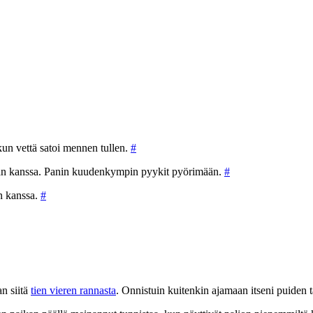
un vettä satoi mennen tullen.
#
skan kanssa. Panin kuudenkympin pyykit pyörimään.
#
an kanssa.
#
n siitä
tien vieren rannasta
. Onnistuin kuitenkin ajamaan itseni puiden ta