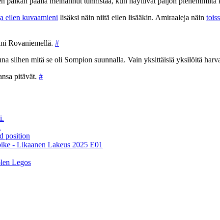
 paikan päällä meinannut tunnistaa, kun näyttivät paljon pienemmiltä
ja eilen kuvaamieni
lisäksi näin niitä eilen lisääkin. Amiraaleja näin
tois
sani Rovaniemellä.
#
tuna siihen mitä se oli Sompion suunnalla. Vain yksittäisiä yksilöitä har
ansa pitävät.
#
i.
h
 position
bike - Likaanen Lakeus 2025 E01
olen Legos