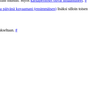
 kuin muistin. Myös
karttaperhoset olivat ilmaantuneet
.
#
sa päivänä kuvaamani (ensimmäisen)
lisäksi silloin toisen
vakseltaan.
#