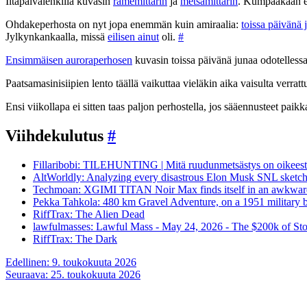
Iltapäivälenkillä kuvasin
rämemittarin
ja
metsämittarin
. Kumpaakaan en
Ohdakeperhosta on nyt jopa enemmän kuin amiraalia:
toissa päivänä 
Jylkynkankaalla, missä
eilisen ainut
oli.
#
Ensimmäisen auroraperhosen
kuvasin toissa päivänä junaa odotelles
Paatsamasinisiipien lento täällä vaikuttaa vieläkin aika vaisulta verrat
Ensi viikollapa ei sitten taas paljon perhostella, jos sääennusteet paikk
Viihdekulutus
#
Fillaribobi: TILEHUNTING | Mitä ruudunmetsästys on oikeest
AltWorldly: Analyzing every disastrous Elon Musk SNL sketc
Techmoan: XGIMI TITAN Noir Max finds itself in an awkward
Pekka Tahkola: 480 km Gravel Adventure, on a 1951 military 
RiffTrax: The Alien Dead
lawfulmasses: Lawful Mass - May 24, 2026 - The $200k of St
RiffTrax: The Dark
Artikkelien
Edellinen:
9. toukokuuta 2026
Seuraava:
25. toukokuuta 2026
selaus