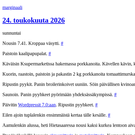
Siirry
marginaali
sisältöön
24. toukokuuta 2026
sunnuntai
Nousin 7.41. Kroppaa väsytti.
#
Paistoin kaalipapupalat.
#
Käväisin Ksupermarketissa hakemassa porkkanoita. Kävellen kävin, k
Kuorin, raastoin, paistoin ja pakastin 2 kg porkkanoita tomaattimur
Ripustin pyykit. Panin broilerinkoivet uuniin. Söin päivällisen kvino
Saunoin. Panin pyyhkeet pyörimään yhdeksässäkympissä.
#
Päivitin
Wordpressit 7.0:aan
. Ripustin pyyhkeet.
#
Eilen ajoin tuplalenkin ensimmäistä kertaa tälle kesälle.
#
Aamulenkin alussa, heti Hietasaaressa nousi kaksi kurkea lentoon aiva