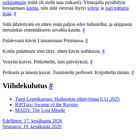
nokimittarin
(niitä oli siellä taas rutkasti). Virtaojalla pysähdyin
kuvaamaan
luteita
, niin siitä vierestä löytyi
selene
ja
pari mittaria
lisää
.
#
Siitä lähdettyäni en sitten enää paljon edes hidastellut, ja skippasin
metsänkin enimmäkseen asvaltin kautta.
#
Palatessani kävin Linnanmaan Prismassa.
#
Kotiin palattuani söin lätyt, sitten kävin suihkussa.
#
Venytin koivet. Pötköttelin, luin päivityksiä.
#
Perkasin ja latasin kuvat. Tunnistelin perhoset. Kirjoittelin tämän.
#
Viihdekulutus
#
Tomi Leppikangas: Hailuodon siltatyömaa 6.11.2025
RiffTrax: Swamp of the Ravens
MADS: The Lost Missile
Artikkelien
Edellinen:
17. kesäkuuta 2026
Seuraava:
19. kesäkuuta 2026
selaus