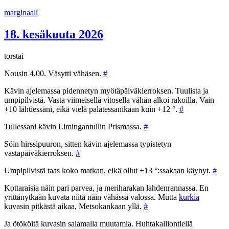
Siirry
marginaali
sisältöön
18. kesäkuuta 2026
torstai
Nousin 4.00. Väsytti vähäsen.
#
Kävin ajelemassa pidennetyn myötäpäiväkierroksen. Tuulista ja
umpipilvistä. Vasta viimeisellä vitosella vähän alkoi rakoilla. Vain
+10 lähtiessäni, eikä vielä palatessanikaan kuin +12 °.
#
Tullessani kävin Limingantullin Prismassa.
#
Söin hirssipuuron, sitten kävin ajelemassa typistetyn
vastapäiväkierroksen.
#
Umpipilvistä taas koko matkan, eikä ollut +13 °:ssakaan käynyt.
#
Kottaraisia näin pari parvea, ja meriharakan lahdenrannassa. En
yrittänytkään kuvata niitä näin vähässä valossa. Mutta
kurkia
kuvasin pitkästä aikaa, Metsokankaan yllä.
#
Ja ötököitä kuvasin salamalla muutamia. Huhtakalliontiellä