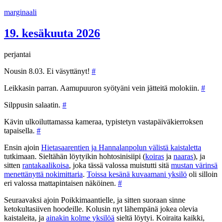
Siirry
marginaali
sisältöön
19. kesäkuuta 2026
perjantai
Nousin 8.03. Ei väsyttänyt!
#
Leikkasin parran. Aamupuuron syötyäni vein jätteitä molokiin.
#
Silppusin salaatin.
#
Kävin ulkoiluttamassa kameraa, typistetyn vastapäiväkierroksen
tapaisella.
#
Ensin ajoin
Hietasaarentien ja Hannalanpolun välistä kaistaletta
tutkimaan. Sieltähän löytyikin hohtosinisiipi (
koiras
ja
naaras
), ja
sitten
rantakaalikoisa
, joka tässä valossa muistutti sitä
mustan värinsä
menettänyttä nokimittaria
.
Toissa kesänä kuvaamani yksilö
oli silloin
eri valossa mattapintaisen näköinen.
#
Seuraavaksi ajoin Poikkimaantielle, ja sitten suoraan sinne
ketokultasiiven hoodeille. Kolusin nyt lähempänä jokea olevia
kaistaleita, ja
ainakin kolme yksilöä
sieltä löytyi. Koiraita kaikki,