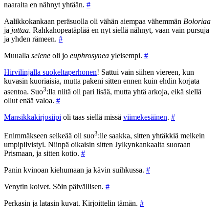
naaraita en nähnyt yhtään.
#
Aalikkokankaan peräsuolla oli vähän aiempaa vähemmän
Boloriaa
ja
juttaa
. Rahkahopeatäplää en nyt siellä nähnyt, vaan vain pursuja
ja yhden rämeen.
#
Muualla
selene
oli jo
euphrosynea
yleisempi.
#
Hirvilinjalla suokeltaperhonen
! Sattui vain siihen viereen, kun
kuvasin kuoriaisia, mutta pakeni sitten ennen kuin ehdin korjata
3
asentoa. Suo
:lla niitä oli pari lisää, mutta yhtä arkoja, eikä siellä
ollut enää valoa.
#
Mansikkakirjosiipi
oli taas siellä missä
viimekesäinen
.
#
3
Enimmäkseen selkeää oli suo
:lle saakka, sitten yhtäkkiä melkein
umpipilvistyi. Niinpä oikaisin sitten Jylkynkankaalta suoraan
Prismaan, ja sitten kotio.
#
Panin kvinoan kiehumaan ja kävin suihkussa.
#
Venytin koivet. Söin päivällisen.
#
Perkasin ja latasin kuvat. Kirjoittelin tämän.
#