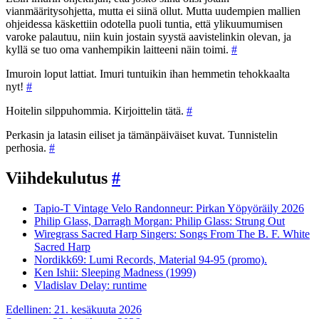
vianmääritysohjetta, mutta ei siinä ollut. Mutta uudempien mallien
ohjeidessa käskettiin odotella puoli tuntia, että ylikuumumisen
varoke palautuu, niin kuin jostain syystä aavistelinkin olevan, ja
kyllä se tuo oma vanhempikin laitteeni näin toimi.
#
Imuroin loput lattiat. Imuri tuntuikin ihan hemmetin tehokkaalta
nyt!
#
Hoitelin silppuhommia. Kirjoittelin tätä.
#
Perkasin ja latasin eiliset ja tämänpäiväiset kuvat. Tunnistelin
perhosia.
#
Viihdekulutus
#
Tapio-T Vintage Velo Randonneur: Pirkan Yöpyöräily 2026
Philip Glass, Darragh Morgan: Philip Glass: Strung Out
Wiregrass Sacred Harp Singers: Songs From The B. F. White
Sacred Harp
Nordikk69: Lumi Records, Material 94-95 (promo).
Ken Ishii: Sleeping Madness (1999)
Vladislav Delay: runtime
Artikkelien
Edellinen:
21. kesäkuuta 2026