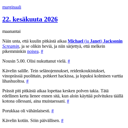
Siirry
marginaali
sisältöön
22. kesäkuuta 2026
maanantai
Näin unta, että kuulin pitkästä aikaa
Michael
(ja
Janet
)
Jacksonin
Screamin
, ja se olikin heviä, ja niin särjettyä, että melkein
pikemminkin
noisea
.
#
Nousin 5.00. Olisi nukuttanut vielä.
#
Kävelin salille. Tein selänojennukset, reidenkoukistukset,
vinoprässiä puolittain, pohkeet hackissa, ja lopuksi kolmisen varttia
lihashuoltoa.
#
Prässit piti pitkästä aikaa lopettaa kesken polven takia. Tätä
edellinen kerta lienee ennen sitä, kun aloin käyttää polvitukea täällä
kotona ollessani, aina muistaessani.
#
Porukkaa oli vähänlaisesti.
#
Kävelin kotiin. Söin päivällisen.
#