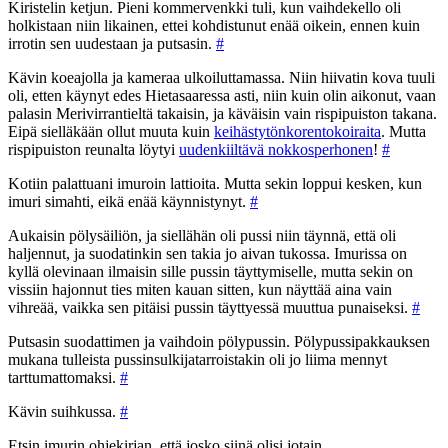
Kiristelin ketjun. Pieni kommervenkki tuli, kun vaihdekello oli
holkistaan niin likainen, ettei kohdistunut enää oikein, ennen kuin
irrotin sen uudestaan ja putsasin.
#
Kävin koeajolla ja kameraa ulkoiluttamassa. Niin hiivatin kova tuuli
oli, etten käynyt edes Hietasaaressa asti, niin kuin olin aikonut, vaan
palasin Merivirrantieltä takaisin, ja käväisin vain rispipuiston takana.
Eipä sielläkään ollut muuta kuin
keihästytönkorentokoiraita
. Mutta
rispipuiston reunalta löytyi
uudenkiiltävä nokkosperhonen
!
#
Kotiin palattuani imuroin lattioita. Mutta sekin loppui kesken, kun
imuri simahti, eikä enää käynnistynyt.
#
Aukaisin pölysäiliön, ja siellähän oli pussi niin täynnä, että oli
haljennut, ja suodatinkin sen takia jo aivan tukossa. Imurissa on
kyllä olevinaan ilmaisin sille pussin täyttymiselle, mutta sekin on
vissiin hajonnut ties miten kauan sitten, kun näyttää aina vain
vihreää, vaikka sen pitäisi pussin täyttyessä muuttua punaiseksi.
#
Putsasin suodattimen ja vaihdoin pölypussin. Pölypussipakkauksen
mukana tulleista pussinsulkijatarroistakin oli jo liima mennyt
tarttumattomaksi.
#
Kävin suihkussa.
#
Etsin imurin ohjekirjan, että josko siinä olisi jotain