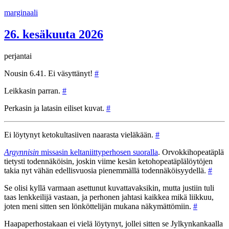
Siirry
marginaali
sisältöön
26. kesäkuuta 2026
perjantai
Nousin 6.41. Ei väsyttänyt!
#
Leikkasin parran.
#
Perkasin ja latasin eiliset kuvat.
#
Ei löytynyt ketokultasiiven naarasta vieläkään.
#
Argynnisin
missasin keltaniittyperhosen suoralla
. Orvokkihopeatäplä
tietysti todennäköisin, joskin viime kesän ketohopeatäplälöytöjen
takia nyt vähän edellisvuosia pienemmällä todennäköisyydellä.
#
Se olisi kyllä varmaan asettunut kuvattavaksikin, mutta justiin tuli
taas lenkkeilijä vastaan, ja perhonen jahtasi kaikkea mikä liikkuu,
joten meni sitten sen lönköttelijän mukana näkymättömiin.
#
Haapaperhostakaan ei vielä löytynyt, jollei sitten se Jylkynkankaalla