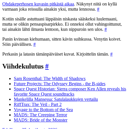
Ohdakeperhosen kuvasin pitkästä aikaa
. Näkynyt niitä on kyllä
varmaan joka reissulla ainakin yksi, mutta lennossa.
#
Kotiin sisälle astuttuani läppäisin niskasta sääskeksi luulemaani,
mutta se olikin pensaspisarpirkko. Ei onneksi ollut vahingoittunut,
tai ainakin lähti ilmasta lentoon, kun nippuroin sen ulos.
#
Panin kvinoan kiehumaan, sitten kävin suihkussa. Venytin koivet.
Söin päivällisen.
#
Perkasin ja latasin tämänpäiväiset kuvat. Kirjoittelin tämän.
#
Viihdekulutus
#
Sam Rosenthal: The Width of Shadows
Future Projects: The Odyssey Begins - the B-sides
Space Quest Historian: Sierra composer Ken Allen reveals his
favorite Space Quest soundtracks
Mankelilla Mansessa: Satulalaukkujen vertailu
RiffTrax: The Veil - Part 2
Voyage to the Bottom of the Sea
MADS: The Creeping Terror
MADS: Bride of the Monster