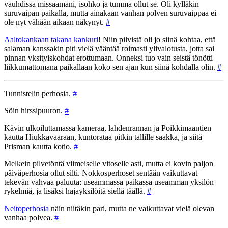
vauhdissa missaamani, isohko ja tumma ollut se. Oli kylläkin
suruvaipan paikalla, mutta ainakaan vanhan polven suruvaippaa ei
ole nyt vähään aikaan näkynyt.
#
Aaltokankaan takana kankuri
! Niin pilvistä oli jo siinä kohtaa, että
salaman kanssakin piti vielä vääntää roimasti ylivalotusta, jotta sai
pinnan yksityiskohdat erottumaan. Onneksi tuo vain seistä tönötti
liikkumattomana paikallaan koko sen ajan kun siinä kohdalla olin.
#
Tunnistelin perhosia.
#
Söin hirssipuuron.
#
Kävin ulkoiluttamassa kameraa, lahdenrannan ja Poikkimaantien
kautta Hiukkavaaraan, kuntorataa pitkin tallille saakka, ja siitä
Prisman kautta kotio.
#
Melkein pilvetöntä viimeiselle vitoselle asti, mutta ei kovin paljon
päiväperhosia ollut silti. Nokkosperhoset sentään vaikuttavat
tekevän vahvaa paluuta: useammassa paikassa useamman yksilön
rykelmiä, ja lisäksi hajayksilöitä siellä täällä.
#
Neitoperhosia
näin niitäkin pari, mutta ne vaikuttavat vielä olevan
vanhaa polvea.
#