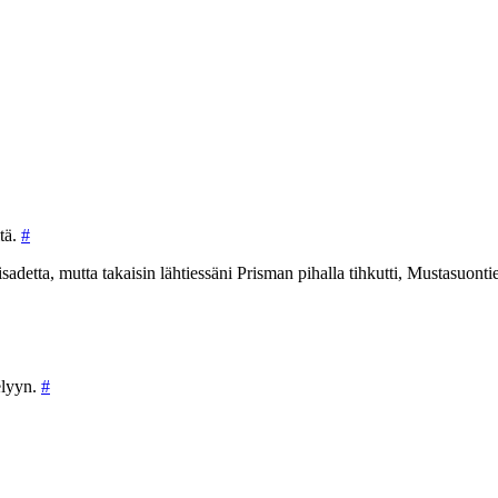
itä.
#
adetta, mutta takaisin lähtiessäni Prisman pihalla tihkutti, Mustasuontiel
elyyn.
#