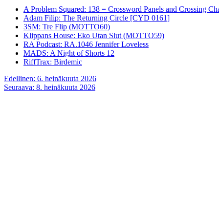
A Problem Squared: 138 = Crossword Panels and Crossing Ch
Adam Filip: The Returning Circle [CYD 0161]
3SM: Tre Flip (MOTTO60)
Klippans House: Eko Utan Slut (MOTTO59)
RA Podcast: RA.1046 Jennifer Loveless
MADS: A Night of Shorts 12
RiffTrax: Birdemic
Artikkelien
Edellinen:
6. heinäkuuta 2026
Seuraava:
8. heinäkuuta 2026
selaus