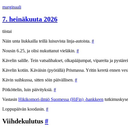
Siirry
marginaali
sisältöön
7. heinäkuuta 2026
tiistai
Näin unta liukkailla teillä luisuvista linja-autoista.
#
Nousin 6.25, ja olisi nukuttanut vieläkin.
#
Kävelin salille. Tein vatsalihakset, olkapääjumpat, vipareita ja pystäre
Kävelin kotiin. Käväisin (pyörällä) Prismassa. Yritin keretä ennen vesis
Kävin suihkussa, sitten söin päivällisen.
#
Pötköttelin, luin päivityksiä.
#
Vastasin
Hikikomori-ilmiö Suomessa (HiFin) -hankkeen
tutkimuskys
Loppupäivän koodasin.
#
Viihdekulutus
#