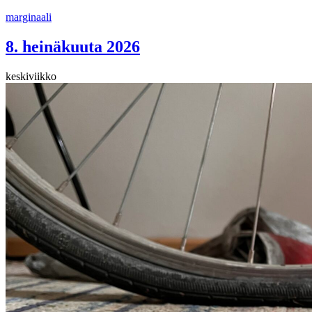
Siirry
marginaali
sisältöön
8. heinäkuuta 2026
keskiviikko