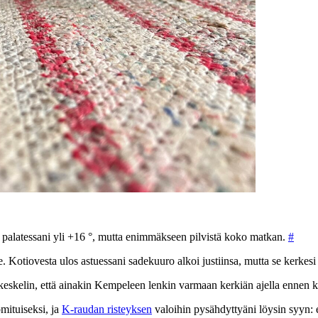
palatessani yli +16 °, mutta enimmäkseen pilvistä koko matkan.
#
le. Kotiovesta ulos astuessani sadekuuro alkoi justiinsa, mutta se kerkes
askeskelin, että ainakin Kempeleen lenkin varmaan kerkiän ajella ennen k
mituiseksi, ja
K-raudan risteyksen
valoihin pysähdyttyäni löysin syyn: 