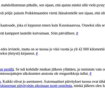
aa mahdollisimman pitkälle, sen sijaan, että ajaisin minkä sillä vielä pysty
 oli pöljä: palasin Poikkimaantien viertä Jääsalontielle sen sijaan, että ol
 kaatosade, joka ei loppunut ennen kuin Kuusisaaressa. Onneksi olin se
rät kamppeet lauteille kuivumaan. Söin päivällisen.
#
 edes irvistele, mutta on se tuossa jo viisi vuotta ja yli 42 000 kilomet
eksi (tietysti) kirjannut.
#
n perällä
. Se tuli kohdalle mutkan jälkeen yllättäen, ja onnistuin vain o
istosuojattujen ulkokumien ansiosta ole rengasrikkoja tullut.
#
u
. Kaikki olivat jo asentuneet. Automaattiset päivitykset tuossa ovat t
ukiaseman päivityshän aikoinaan tuotti ongelmia
, minkä jälkeen olen l