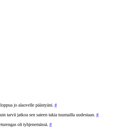
i loppua jo alaovelle päästyäni.
#
uin tarvii jatkoa sen sateen takia tuumailla uudestaan.
#
eturengas oli tyhjenemässä.
#