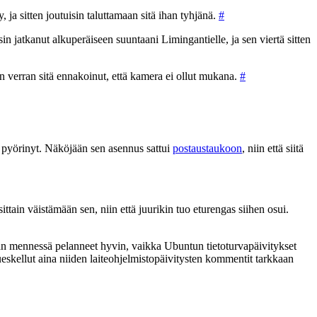
y, ja sitten joutuisin taluttamaan sitä ihan tyhjänä.
#
isin jatkanut alkuperäiseen suuntaani Limingantielle, ja sen viertä sitten
n verran sitä ennakoinut, että kamera ei ollut mukana.
#
riä pyörinyt. Näköjään sen asennus sattui
postaustaukoon
, niin että siitä
sittain väistämään sen, niin että juurikin tuo eturengas siihen osui.
ähän mennessä pelanneet hyvin, vaikka Ubuntun tietoturvapäivitykset
ueskellut aina niiden laiteohjelmistopäivitysten kommentit tarkkaan