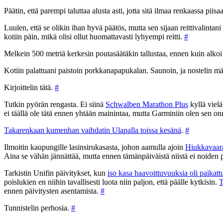
Päätin, että parempi taluttaa alusta asti, jotta sitä ilmaa renkaassa piis
Luulen, että se olikin ihan hyvä päätös, mutta sen sijaan reittivalintani
kotiin päin, mikä olisi ollut huomattavasti lyhyempi reitti.
#
Melkein 500 metriä kerkesin poutasäätäkin tallustaa, ennen kuin alkoi
Kotiin palattuani paistoin porkkanapapukalan. Saunoin, ja nostelin mä
Kirjoittelin tätä.
#
Tutkin pyörän rengasta. Ei siinä
Schwalben Marathon Plus
kyllä vielä
ei täällä ole tätä ennen yhtään mainintaa, mutta Garminiin olen sen onn
Takarenkaan kumenhan vaihdatin Ulapalla toissa kesänä
.
#
Ilmoitin kaupungille lasinsirukasasta, johon aamulla ajoin
Hiukkavaara
Aina se vähän jännättää, mutta ennen tämänpäiväistä niistä ei noiden p
Tarkistin Unifin päivitykset, kun
iso kasa haavoittuvuuksia oli paikatt
poislukien en niihin tavallisesti luota niin paljon, että päälle kytkisin.
T
ennen päivitysten asentamista.
#
Tunnistelin perhosia.
#