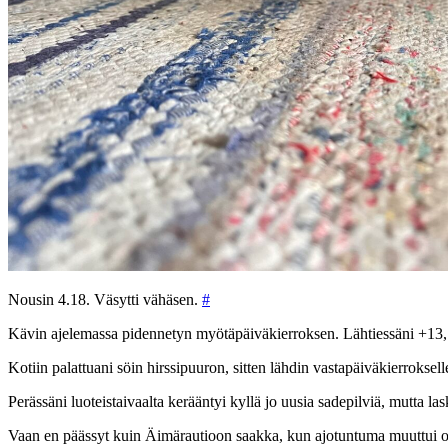
Nousin 4.18. Väsytti vähäsen.
#
Kävin ajelemassa pidennetyn myötäpäiväkierroksen. Lähtiessäni +13, 
Kotiin palattuani söin hirssipuuron, sitten lähdin vastapäiväkierroksel
Perässäni luoteistaivaalta kerääntyi kyllä jo uusia sadepilviä, mutta l
Vaan en päässyt kuin Äimärautioon saakka, kun ajotuntuma muuttui o