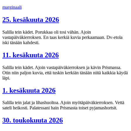
Siirry
marginaali
sisältöön
25. kesäkuuta 2026
Salilla tein kädet. Porukkaa oli tosi vähän. Ajoin
vastapäiväkierroksen. En taas kerkiä kuvia perkaamaan. Dv-etola
iski tänään kahdesti.
11. kesäkuuta 2026
Salilla tein kädet. Ajoin vastapäiväkierroksen ja kävin Prismassa.
Otin niin paljon kuvia, että tuskin kerkiän tänään niitä kaikkia käydä
läpi.
1. kesäkuuta 2026
Salilla tein jalat ja lihashuoltoa. Ajoin myötäpäiväkierroksen. Vettä
sateli heikosti. Palatessani hain Prismasta toiset pyjamashortsit.
30. toukokuuta 2026