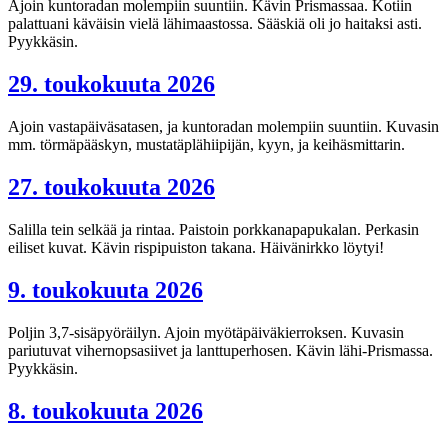
Ajoin kuntoradan molempiin suuntiin. Kävin Prismassaa. Kotiin
palattuani käväisin vielä lähimaastossa. Sääskiä oli jo haitaksi asti.
Pyykkäsin.
29. toukokuuta 2026
Ajoin vastapäiväsatasen, ja kuntoradan molempiin suuntiin. Kuvasin
mm. törmäpääskyn, mustatäplähiipijän, kyyn, ja keihäsmittarin.
27. toukokuuta 2026
Salilla tein selkää ja rintaa. Paistoin porkkanapapukalan. Perkasin
eiliset kuvat. Kävin rispipuiston takana. Häivänirkko löytyi!
9. toukokuuta 2026
Poljin 3,7-sisäpyöräilyn. Ajoin myötäpäiväkierroksen. Kuvasin
pariutuvat vihernopsasiivet ja lanttuperhosen. Kävin lähi-Prismassa.
Pyykkäsin.
8. toukokuuta 2026