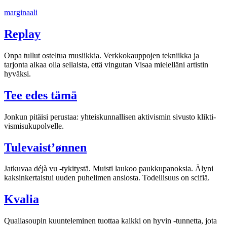
Siirry
marginaali
sisältöön
Replay
Onpa tullut osteltua musiikkia. Verkkokauppojen tekniikka ja
tarjonta alkaa olla sellaista, että vingutan Visaa mielelläni artistin
hyväksi.
Tee edes tämä
Jonkun pitäisi perus­taa: yhteis­kun­nal­li­sen akti­vis­min sivusto klik­ti­
vis­mi­su­ku­pol­velle.
Tulevaist’ønnen
Jat­ku­vaa déjà vu -tyki­tystä. Muisti lau­koo pauk­ku­pa­nok­sia. Älyni
kak­sin­ker­tais­tu­i uuden puhe­li­men ansiosta. Todel­li­suus on sci­fiä.
Kvalia
Qua­lia­sou­pin kuun­te­le­mi­nen tuot­taa kaikki on hyvin -tun­netta, jota