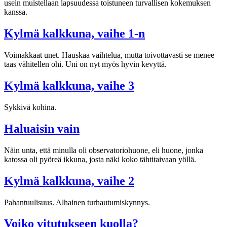
usein muistellaan lap­suu­dessa toistuneen turvallisen kokemuksen
kanssa.
Kylmä kalkkuna, vaihe 1-n
Voi­mak­kaat unet. Haus­kaa vaih­te­lua, mutta toivottavasti se menee
taas vähi­tel­len ohi. Uni on nyt myös hyvin kevyttä.
Kylmä kalkkuna, vaihe 3
Sykkivä kohina.
Haluaisin vain
Näin unta, että minulla oli obser­va­to­rio­huone, eli huone, jonka
katossa oli pyö­reä ikkuna, josta näki koko täh­ti­tai­vaan yöllä.
Kylmä kalkkuna, vaihe 2
Pahantuulisuus. Alhainen turhautumiskynnys.
Voiko vitutukseen kuolla?